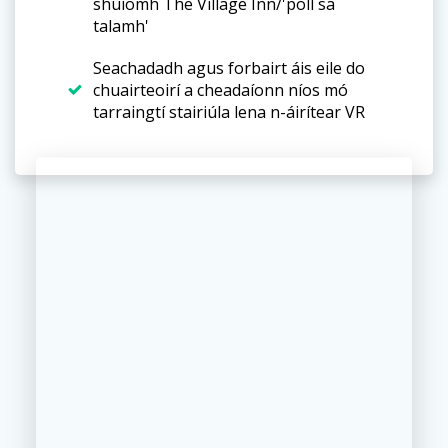
shuíomh The Village Inn/'poll sa
talamh'
Seachadadh agus forbairt áis eile do
chuairteoirí a cheadaíonn níos mó
tarraingtí stairiúla lena n-áirítear VR