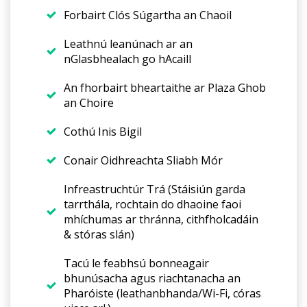
Forbairt Clós Súgartha an Chaoil
Leathnú leanúnach ar an
nGlasbhealach go hAcaill
An fhorbairt bheartaithe ar Plaza Ghob
an Choire
Cothú Inis Bigil
Conair Oidhreachta Sliabh Mór
Infreastruchtúr Trá (Stáisiún garda
tarrthála, rochtain do dhaoine faoi
mhíchumas ar thránna, cithfholcadáin
& stóras slán)
Tacú le feabhsú bonneagair
bhunúsacha agus riachtanacha an
Pharóiste (leathanbhanda/Wi-Fi, córas