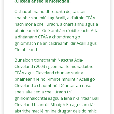
(Cliceáil anseo le
hÍoslódáil
)
Ó thaobh na hoidhreachta de, tá stair
shaibhir shuimiúil ag Acaill, a d’aithin CFÁA
nach mór a cheiliúradh, a chartlannú agus a
bhaineann léi. Gné amháin d’oidhreacht Acla
a dhéanann CFÁA a chomóradh go
gníomhach ná an caidreamh idir Acaill agus
Cleibhleand.
Bunaíodh tionscnamh Nasctha Acla-
Cleveland i 2003 i gcomhar le hionadaithe
CFÁA agus Cleveland chun an stair a
bhaineann le holl-imirce mhuintir Acaill go
Cleveland a chaomhnú. Déantar an nasc
speisialta seo a cheiliúradh trí
ghníomhaíochtaí éagsúla lena n-áirítear Ball
Cleveland bliantúil Mhaigh Eo agus an clár
aistrithe mac léinn ina dtugtar deis do mhic