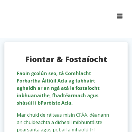
Léim
ar
ábhar
Fiontar & Fostaíocht
Faoin gcolún seo, tá Comhlacht
Forbartha Áitiúil Acla ag tabhairt
aghaidh ar an ngá atá le fostaíocht
inbhuanaithe, fhadtéarmach agus
shásúil i bParóiste Acla.
Mar chuid de ráiteas misin CFÁA, déanann
an chuideachta a dícheall míbhuntáiste
pearsanta agus pobail a mhaolú trí