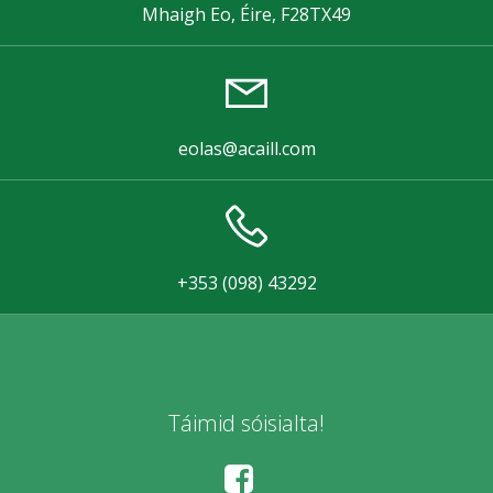
Mhaigh Eo, Éire, F28TX49
eolas@acaill.com
+353 (098) 43292
Táimid sóisialta!