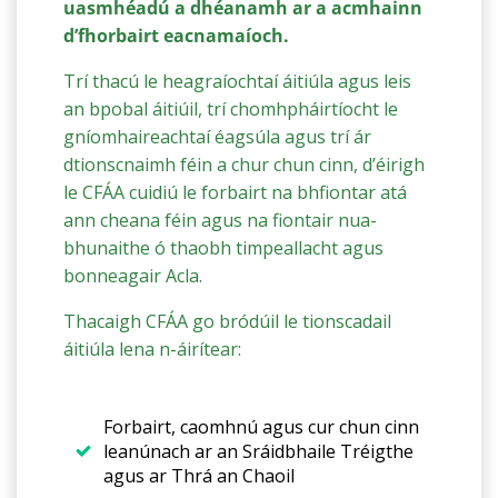
uasmhéadú a dhéanamh ar a acmhainn
d’fhorbairt eacnamaíoch.
Trí thacú le heagraíochtaí áitiúla agus leis
an bpobal áitiúil, trí chomhpháirtíocht le
gníomhaireachtaí éagsúla agus trí ár
dtionscnaimh féin a chur chun cinn, d’éirigh
le CFÁA cuidiú le forbairt na bhfiontar atá
ann cheana féin agus na fiontair nua-
bhunaithe ó thaobh timpeallacht agus
bonneagair Acla.
Thacaigh CFÁA go bródúil le tionscadail
áitiúla lena n-áirítear:
Forbairt, caomhnú agus cur chun cinn
leanúnach ar an Sráidbhaile Tréigthe
agus ar Thrá an Chaoil