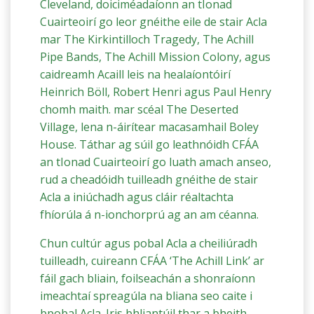
Cleveland, doiciméadaíonn an tIonad
Cuairteoirí go leor gnéithe eile de stair Acla
mar The Kirkintilloch Tragedy, The Achill
Pipe Bands, The Achill Mission Colony, agus
caidreamh Acaill leis na healaíontóirí
Heinrich Böll, Robert Henri agus Paul Henry
chomh maith. mar scéal The Deserted
Village, lena n-áirítear macasamhail Boley
House. Táthar ag súil go leathnóidh CFÁA
an tIonad Cuairteoirí go luath amach anseo,
rud a cheadóidh tuilleadh gnéithe de stair
Acla a iniúchadh agus cláir réaltachta
fhíorúla á n-ionchorprú ag an am céanna.
Chun cultúr agus pobal Acla a cheiliúradh
tuilleadh, cuireann CFÁA ‘The Achill Link’ ar
fáil gach bliain, foilseachán a shonraíonn
imeachtaí spreagúla na bliana seo caite i
bpobal Acla. Iris bhliantúil thar a bheith