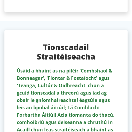
Tionscadail
Straitéiseacha
Úsáid a bhaint as na piléir 'Comhshaol &
Bonneagar', 'Fiontar & Fostaíocht' agus
'Teanga, Cultúr & Oidhreacht' chun a
gcuid tionscadal a threorú agus iad ag
obair le gníomhaireachtaí éagsúla agus
leis an bpobal áitiúil; Tá Comhlacht
Forbartha Áitiúil Acla tiomanta do thacú,
comhoibriú agus deiseanna a chruthú in
Acaill chun leas straitéiseach a bhaint as