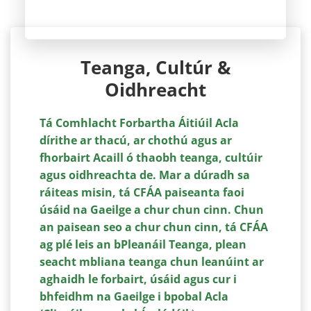
Teanga, Cultúr &
Oidhreacht
Tá Comhlacht Forbartha Áitiúil Acla
dírithe ar thacú, ar chothú agus ar
fhorbairt Acaill ó thaobh teanga, cultúir
agus oidhreachta de. Mar a dúradh sa
ráiteas misin, tá CFÁA paiseanta faoi
úsáid na Gaeilge a chur chun cinn. Chun
an paisean seo a chur chun cinn, tá CFÁA
ag plé leis an bPleanáil Teanga, plean
seacht mbliana teanga chun leanúint ar
aghaidh le forbairt, úsáid agus cur i
bhfeidhm na Gaeilge i bpobal Acla