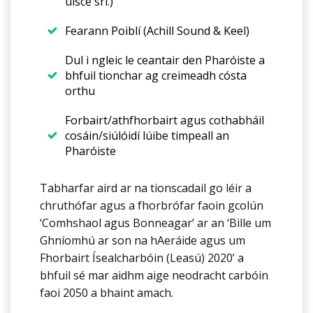
uisce srl.)
Fearann Poiblí (Achill Sound & Keel)
Dul i ngleic le ceantair den Pharóiste a
bhfuil tionchar ag creimeadh cósta
orthu
Forbairt/athfhorbairt agus cothabháil
cosáin/siúlóidí lúibe timpeall an
Pharóiste
Tabharfar aird ar na tionscadail go léir a
chruthófar agus a fhorbrófar faoin gcolún
‘Comhshaol agus Bonneagar’ ar an ‘Bille um
Ghníomhú ar son na hAeráide agus um
Fhorbairt Ísealcharbóin (Leasú) 2020’ a
bhfuil sé mar aidhm aige neodracht carbóin
faoi 2050 a bhaint amach.