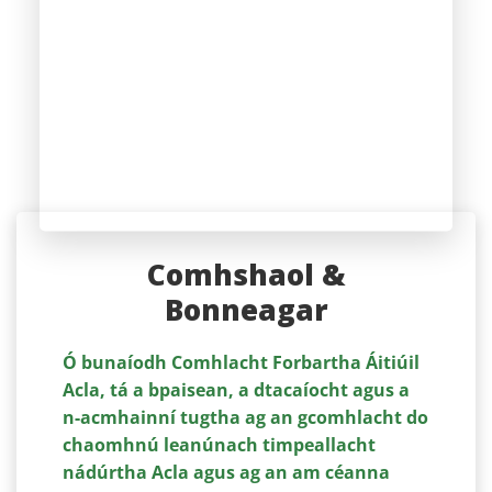
Comhshaol &
Bonneagar
Ó bunaíodh Comhlacht Forbartha Áitiúil
Acla, tá a bpaisean, a dtacaíocht agus a
n-acmhainní tugtha ag an gcomhlacht do
chaomhnú leanúnach timpeallacht
nádúrtha Acla agus ag an am céanna