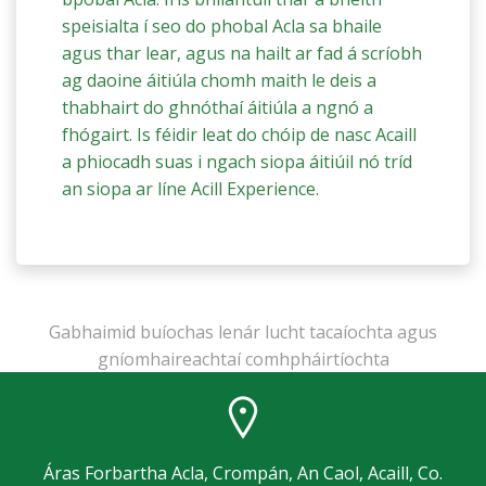
speisialta í seo do phobal Acla sa bhaile
agus thar lear, agus na hailt ar fad á scríobh
ag daoine áitiúla chomh maith le deis a
thabhairt do ghnóthaí áitiúla a ngnó a
fhógairt. Is féidir leat do chóip de nasc Acaill
a phiocadh suas i ngach siopa áitiúil nó tríd
an siopa ar líne Acill Experience.
Gabhaimid buíochas lenár lucht tacaíochta agus
gníomhaireachtaí comhpháirtíochta
Áras Forbartha Acla, Crompán, An Caol, Acaill, Co.