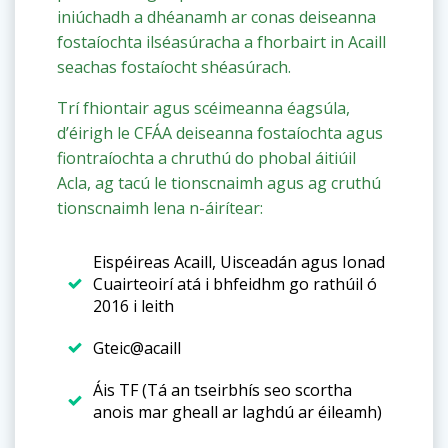
iniúchadh a dhéanamh ar conas deiseanna
fostaíochta ilséasúracha a fhorbairt in Acaill
seachas fostaíocht shéasúrach.
Trí fhiontair agus scéimeanna éagsúla,
d’éirigh le CFÁA deiseanna fostaíochta agus
fiontraíochta a chruthú do phobal áitiúil
Acla, ag tacú le tionscnaimh agus ag cruthú
tionscnaimh lena n-áirítear:
Eispéireas Acaill, Uisceadán agus Ionad
Cuairteoirí atá i bhfeidhm go rathúil ó
2016 i leith
Gteic@acaill
Áis TF (Tá an tseirbhís seo scortha
anois mar gheall ar laghdú ar éileamh)