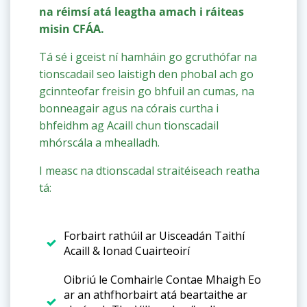
na réimsí atá leagtha amach i ráiteas
misin CFÁA.
Tá sé i gceist ní hamháin go gcruthófar na
tionscadail seo laistigh den phobal ach go
gcinnteofar freisin go bhfuil an cumas, na
bonneagair agus na córais curtha i
bhfeidhm ag Acaill chun tionscadail
mhórscála a mhealladh.
I measc na dtionscadal straitéiseach reatha
tá:
Forbairt rathúil ar Uisceadán Taithí
Acaill & Ionad Cuairteoirí
Oibriú le Comhairle Contae Mhaigh Eo
ar an athfhorbairt atá beartaithe ar