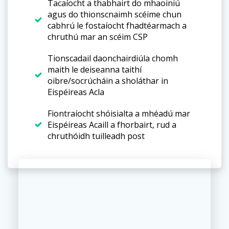
Tacaíocht a thabhairt do mhaoiniú
agus do thionscnaimh scéime chun
cabhrú le fostaíocht fhadtéarmach a
chruthú mar an scéim CSP
Tionscadail daonchairdiúla chomh
maith le deiseanna taithí
oibre/socrúcháin a sholáthar in
Eispéireas Acla
Fiontraíocht shóisialta a mhéadú mar
Eispéireas Acaill a fhorbairt, rud a
chruthóidh tuilleadh post