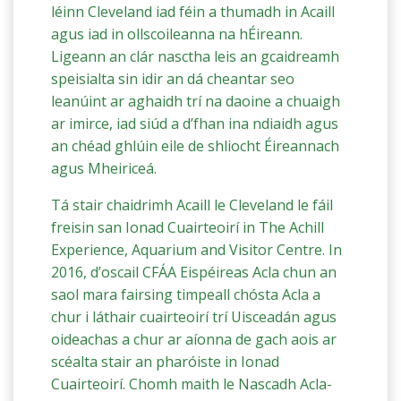
léinn Cleveland iad féin a thumadh in Acaill
agus iad in ollscoileanna na hÉireann.
Ligeann an clár nasctha leis an gcaidreamh
speisialta sin idir an dá cheantar seo
leanúint ar aghaidh trí na daoine a chuaigh
ar imirce, iad siúd a d’fhan ina ndiaidh agus
an chéad ghlúin eile de shliocht Éireannach
agus Mheiriceá.
Tá stair chaidrimh Acaill le Cleveland le fáil
freisin san Ionad Cuairteoirí in The Achill
Experience, Aquarium and Visitor Centre. In
2016, d’oscail CFÁA Eispéireas Acla chun an
saol mara fairsing timpeall chósta Acla a
chur i láthair cuairteoirí trí Uisceadán agus
oideachas a chur ar aíonna de gach aois ar
scéalta stair an pharóiste in Ionad
Cuairteoirí. Chomh maith le Nascadh Acla-